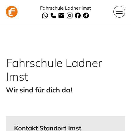
Skip to main navigation
Skip to main content
Skip to page footer
Fahrschule Ladner Imst
Fahrschule Ladner
Imst
Wir sind für dich da!
Kontakt Standort Imst