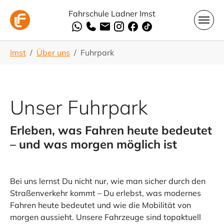
Skip to main navigation
Skip to main content
Skip to page footer
Fahrschule Ladner Imst
You are here:
Imst
Über uns
Fuhrpark
Unser Fuhrpark
Erleben, was Fahren heute bedeutet
– und was morgen möglich ist
Bei uns lernst Du nicht nur, wie man sicher durch den
Straßenverkehr kommt – Du erlebst, was modernes
Fahren heute bedeutet und wie die Mobilität von
morgen aussieht. Unsere Fahrzeuge sind topaktuell