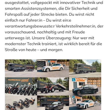
ausgestattet, vollgepackt mit innovativer Technik und
smarten Assistenzsystemen, die Dir Sicherheit und
Fahrspaß auf jeder Strecke bieten. Du wirst nicht
einfach nur Fahrer:in – Du wirst ein:e
verantwortungsbewusste:r Verkehrsteilnehmer:in, der
vorausschauend, nachhaltig und mit Freude
unterwegs ist. Unsere Überzeugung: Nur wer mit
modernster Technik trainiert, ist wirklich bereit für die
Straße von heute – und morgen.
Show larger version for:
Show larger version
Show larger version fo
Show larger version for:
Show larger version for:
Show larger version fo
Show larger version for:
Show larger version for:
Show larger version